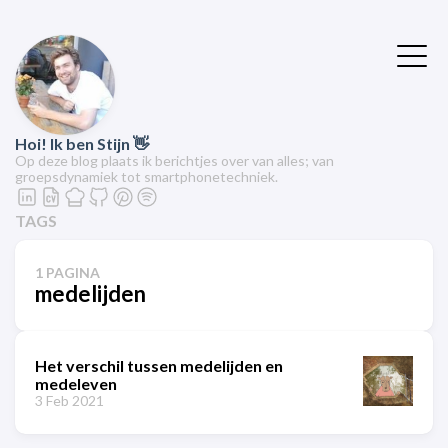
Hoi! Ik ben Stijn 👋
Op deze blog plaats ik berichtjes over van alles; van
groepsdynamiek tot smartphonetechniek.
TAGS
1 PAGINA
medelijden
Het verschil tussen medelijden en
medeleven
3 Feb 2021